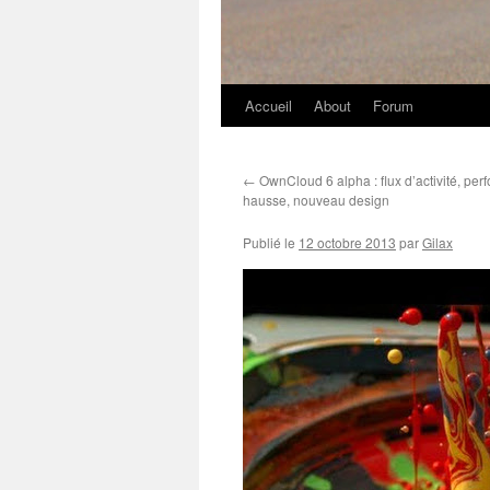
Accueil
About
Forum
←
OwnCloud 6 alpha : flux d’activité, pe
hausse, nouveau design
Publié le
12 octobre 2013
par
Gilax