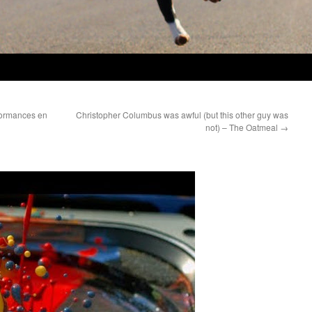
rformances en
Christopher Columbus was awful (but this other guy was
not) – The Oatmeal
→