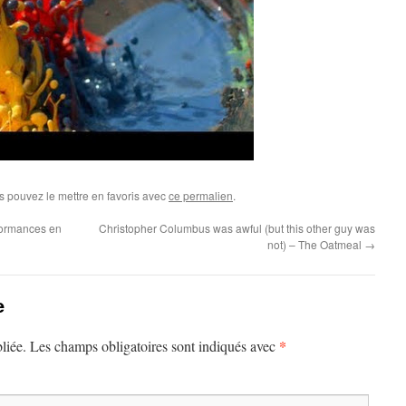
s pouvez le mettre en favoris avec
ce permalien
.
rformances en
Christopher Columbus was awful (but this other guy was
not) – The Oatmeal
→
e
*
liée.
Les champs obligatoires sont indiqués avec