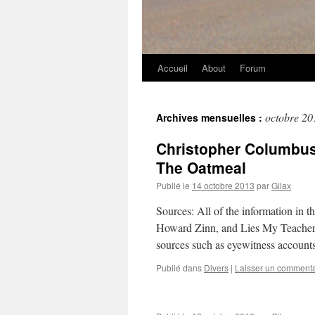
Accueil
About
Forum
octobre 20
Archives mensuelles :
Christopher Columbus 
The Oatmeal
Publié le
14 octobre 2013
par
Gilax
Sources: All of the information in t
Howard Zinn, and Lies My Teacher
sources such as eyewitness accoun
Publié dans
Divers
|
Laisser un commenta