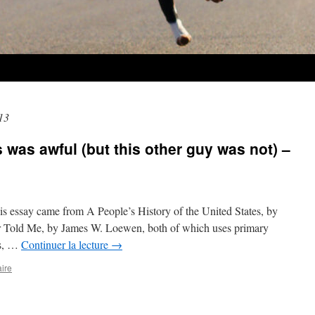
13
was awful (but this other guy was not) –
his essay came from A People’s History of the United States, by
 Told Me, by James W. Loewen, both of which uses primary
ts, …
Continuer la lecture
→
ire