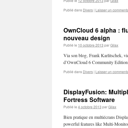
Publié le
12 octobre 2013
par
Gilax
Publié dans
Divers
|
Laisser un commenta
OwnCloud 6 alpha : fl
nouveau design
Publié le
10 octobre 2013
par
Gilax
Via son blog, Frank Karlitschek, vi
d’OwnCloud 6 Community Edition. P
Publié dans
Divers
|
Laisser un commenta
DisplayFusion: Multip
Fortress Software
Publié le
4 octobre 2013
par
Gilax
Bien pratique en multiécrans Displa
powerful features like Multi-Monito