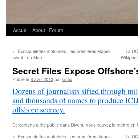
Accueil
About
Forum
←
Exosquelettes motorisés : les premières étapes
La DCR
avant Iron Man
Wikipedi
Secret Files Expose Offshore’
Publié le
8 avril 2013
par
Gilax
Dozens of journalists sifted through mil
and thousands of names to produce ICIJ’
offshore secrecy.
Ce contenu a été publié dans
Divers
. Vous pouvez le mettre en 
←
Exosquelettes motorisés : les premières étapes
La DCR