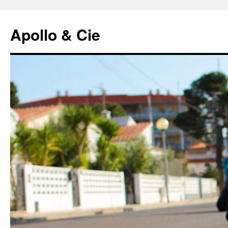
Aller
au
Apollo & Cie
contenu