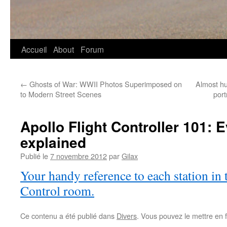
Accueil
About
Forum
←
Ghosts of War: WWII Photos Superimposed on
Almost hu
to Modern Street Scenes
port
Apollo Flight Controller 101: 
explained
Publié le
7 novembre 2012
par
Gilax
Your handy reference to each station in
Control room.
Ce contenu a été publié dans
Divers
. Vous pouvez le mettre en 